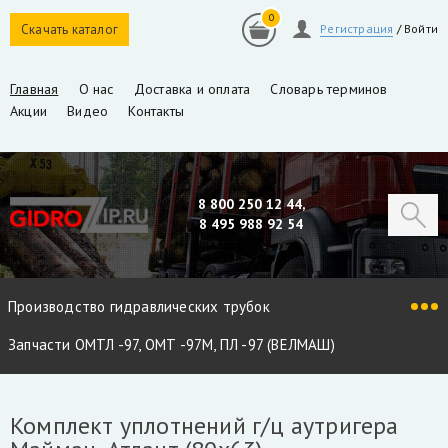
0
Скачать каталог
Регистрация
/
Войти
Главная
О нас
Доставка и оплата
Словарь терминов
Акции
Видео
Контакты
8 800 250 12 44,
8 495 988 92 54
Производство гидравлических трубок
Запчасти ОМТЛ -97, ОМТ -97М, ПЛ -97 (ВЕЛМАШ)
Запчасти VM10L, VC8L, VM10L86 (ВЕЛМАШ)
Комплект уплотнений г/ц аутригера
Запчасти Майман 90, 100, 110 / Атлант 90, 100