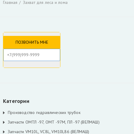
Главная
Захват для леса и лома
Гидроцилиндры
Гидрораспределители
Фильтры и фильтроэлементы для гидроманипуляторов
Уплотнения для гидроцилиндров
Гидронасосы, гидромоторы
Ротаторы
Захват для леса и лома
Коробка отбора мощности КАМАЗ и другие
РВД производство, ремонт, продажа
Инструмент для разделки кабеля
Гидроцилиндры Fuchs
Гидроцилиндры ATLAS TEREX
Гидроцилиндры Liebherr
Скрыть
Категории
Производство гидравлических трубок
Запчасти ОМТЛ -97, ОМТ -97М, ПЛ -97 (ВЕЛМАШ)
Запчасти VM10L, VC8L, VM10L86 (ВЕЛМАШ)