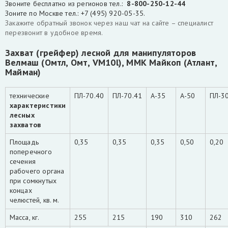
Звоните бесплатно из регионов тел.:
8-800-250-12-44
Зоните по Москве тел.: +7 (495) 920-05-35.
Закажите обратный звонок через наш чат на сайте – специалист
перезвонит в удобное время.
Захват (грейфер) лесной для манипуляторов
Велмаш (Омтл, Омт, VM10l), ММК Майкоп (Атлант,
Майман)
технические
ПЛ-70.40
ПЛ-70.41
А-35
А-50
ПЛ-3
характеристики
лесных
захватов
Площадь
0,35
0,35
0,35
0,50
0,20
поперечного
сечения
рабочего органа
при сомкнутых
концах
челюстей, кв. м.
Масса, кг.
255
215
190
310
262