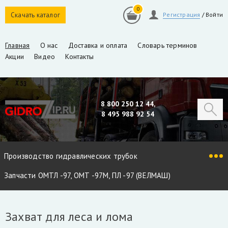
0
Скачать каталог
Регистрация
/
Войти
Главная
О нас
Доставка и оплата
Словарь терминов
Акции
Видео
Контакты
8 800 250 12 44,
8 495 988 92 54
Производство гидравлических трубок
Запчасти ОМТЛ -97, ОМТ -97М, ПЛ -97 (ВЕЛМАШ)
Запчасти VM10L, VC8L, VM10L86 (ВЕЛМАШ)
Захват для леса и лома
Запчасти Майман 90, 100, 110 / Атлант 90, 100