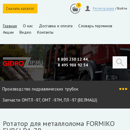
0
Скачать каталог
Регистрация
/
Войти
Главная
О нас
Доставка и оплата
Словарь терминов
Акции
Видео
Контакты
8 800 250 12 44,
8 495 988 92 54
Производство гидравлических трубок
Запчасти ОМТЛ -97, ОМТ -97М, ПЛ -97 (ВЕЛМАШ)
Запчасти VM10L, VC8L, VM10L86 (ВЕЛМАШ)
Ротатор для металлолома FORMIKO
Запчасти Майман 90, 100, 110 / Атлант 90, 100