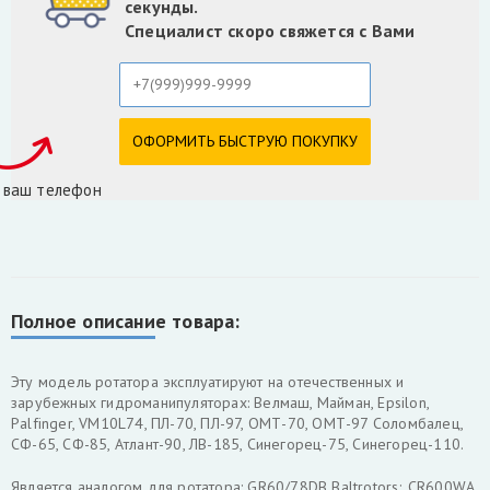
секунды.
Специалист скоро свяжется с Вами
 ваш телефон
Полное описание товара:
Эту модель ротатора эксплуатируют на отечественных и
зарубежных гидроманипуляторах: Велмаш, Майман, Epsilon,
Palfinger, VM10L74, ПЛ-70, ПЛ-97, ОМТ-70, ОМТ-97 Соломбалец,
СФ-65, СФ-85, Атлант-90, ЛВ-185, Синегорец-75, Синегорец-110.
Является аналогом для ротатора: GR60/78DB Baltrotors; CR600WA,