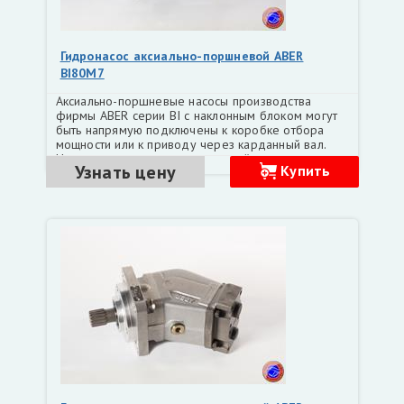
Гидронасос аксиально-поршневой ABER
BI80M7
Аксиально-поршневые насосы производства
фирмы ABER серии BI с наклонным блоком могут
быть напрямую подключены к коробке отбора
мощности или к приводу через карданный вал.
Насосы легки и очень прочны, всё это гарантирует
Узнать цену
Купить
длительный срок службы Рабочий объем, см3 81,0
Номинальное давление, бар 300 Максимальное
давление, бар 350 Минимальная частота
вращения, об/мин 1500 Максимальная частота
вращения, об/мин 2000