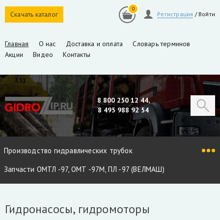
0
Скачать каталог
Регистрация
/
Войти
Главная
О нас
Доставка и оплата
Словарь терминов
Акции
Видео
Контакты
8 800 250 12 44,
8 495 988 92 54
Производство гидравлических трубок
Запчасти ОМТЛ -97, ОМТ -97М, ПЛ -97 (ВЕЛМАШ)
Запчасти VM10L, VC8L, VM10L86 (ВЕЛМАШ)
Гидронасосы, гидромоторы
Запчасти Майман 90, 100, 110 / Атлант 90, 100