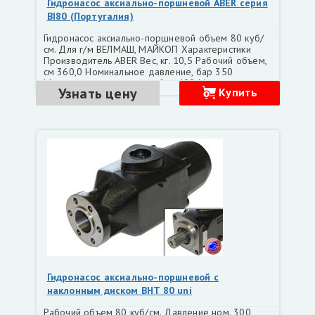
Гидронасос аксиально-поршневой ABER серия
BI80 (Португалия)
Гидронасос аксиально-поршневой объем 80 куб/
см. Для г/м ВЕЛМАШ, МАЙКОП Характеристики
Производитель ABER Вес, кг. 10,5 Рабочий объем,
см 360,0 Номинальное давление, бар 350
Максимальное давление, бар 400 Минимальная
Узнать цену
Купить
частота вращения, об/мин 1500 Максимальная
частота вращения, об/мин 2200
Гидронасос аксиально-поршневой с
наклонным диском BHT 80 uni
Рабочий объем 80 куб/см. Давление ном. 300