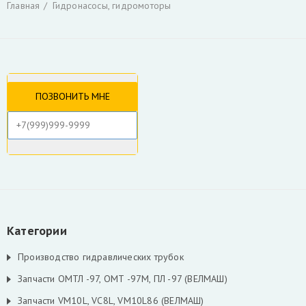
Главная
Гидронасосы, гидромоторы
Гидроцилиндры
Гидрораспределители
Фильтры и фильтроэлементы для гидроманипуляторов
Уплотнения для гидроцилиндров
Гидронасосы, гидромоторы
Ротаторы
Захват для леса и лома
Коробка отбора мощности КАМАЗ и другие
РВД производство, ремонт, продажа
Инструмент для разделки кабеля
Гидроцилиндры Fuchs
Гидроцилиндры ATLAS TEREX
Гидроцилиндры Liebherr
Скрыть
Категории
Производство гидравлических трубок
Запчасти ОМТЛ -97, ОМТ -97М, ПЛ -97 (ВЕЛМАШ)
Запчасти VM10L, VC8L, VM10L86 (ВЕЛМАШ)