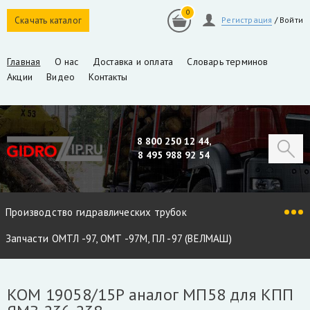
0
Скачать каталог
Регистрация
/
Войти
Главная
О нас
Доставка и оплата
Словарь терминов
Акции
Видео
Контакты
8 800 250 12 44,
8 495 988 92 54
Производство гидравлических трубок
Запчасти ОМТЛ -97, ОМТ -97М, ПЛ -97 (ВЕЛМАШ)
Запчасти VM10L, VC8L, VM10L86 (ВЕЛМАШ)
KOM 19058/15P аналог МП58 для КПП
Запчасти Майман 90, 100, 110 / Атлант 90, 100