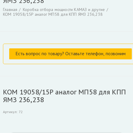
ЯМЗ 236,238
Гидроцилиндры
Гидрораспределители
Главная
Коробка отбора мощности КАМАЗ и другие
Фильтры и фильтроэлементы для гидроманипуляторов
KOM 19058/15P аналог МП58 для КПП ЯМЗ 236,238
Уплотнения для гидроцилиндров
Гидронасосы, гидромоторы
Ротаторы
Захват для леса и лома
Коробка отбора мощности КАМАЗ и другие
РВД производство, ремонт, продажа
Инструмент для разделки кабеля
Гидроцилиндры Fuchs
Гидроцилиндры ATLAS TEREX
Гидроцилиндры Liebherr
KOM 19058/15P аналог МП58 для КПП
Скрыть
ЯМЗ 236,238
Артикул
:
72