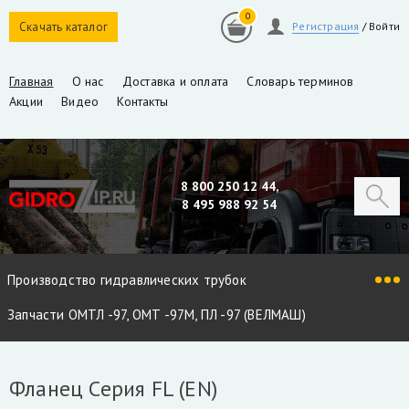
0
Скачать каталог
Регистрация
/
Войти
Главная
О нас
Доставка и оплата
Словарь терминов
Акции
Видео
Контакты
8 800 250 12 44,
8 495 988 92 54
Производство гидравлических трубок
Запчасти ОМТЛ -97, ОМТ -97М, ПЛ -97 (ВЕЛМАШ)
Запчасти VM10L, VC8L, VM10L86 (ВЕЛМАШ)
Фланец Серия FL (EN)
Запчасти Майман 90, 100, 110 / Атлант 90, 100