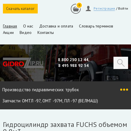
0
Скачать каталог
Регистрация
/
Войти
Главная
О нас
Доставка и оплата
Словарь терминов
Акции
Видео
Контакты
8 800 250 12 44,
8 495 988 92 54
Производство гидравлических трубок
Запчасти ОМТЛ -97, ОМТ -97М, ПЛ -97 (ВЕЛМАШ)
Запчасти VM10L, VC8L, VM10L86 (ВЕЛМАШ)
Гидроцилиндр захвата FUCHS объемом
Запчасти Майман 90, 100, 110 / Атлант 90, 100